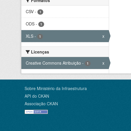
Formatos
CSV
-
1
ODS
-
1
XLS
-
x
1
Licenças
Creative Commons Atribuição
-
x
1
Sobre Ministério da Infraestrutura
API do CKAN
Associação CKAN