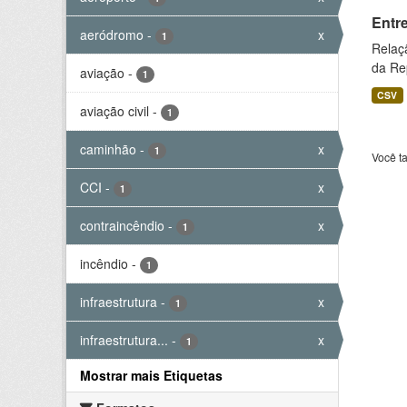
Entr
aeródromo
-
x
1
Relaç
da Rep
aviação
-
1
CSV
aviação civil
-
1
caminhão
-
x
1
Você t
CCI
-
x
1
contraincêndio
-
x
1
incêndio
-
1
infraestrutura
-
x
1
infraestrutura...
-
x
1
Mostrar mais Etiquetas