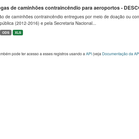
egas de caminhões contraincêndio para aeroportos - DE
ão de caminhões contraincêndio entregues por meio de doação ou convê
ública (2012-2016) e pela Secretaria Nacional...
ODS
XLS
ambém pode ter acesso a esses registros usando a
API
(veja
Documentação da AP