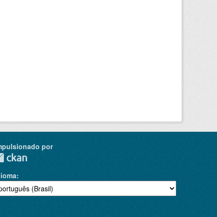
mpulsionado por
dioma