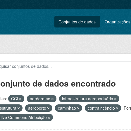
Conjuntos de dados
Organizações
conjunto de dados encontrado
tas:
CCI
aeródromo
infraestrutura aeroportuária
aestrutura
aeroporto
caminhão
contraincêndio
For
tive Commons Atribuição