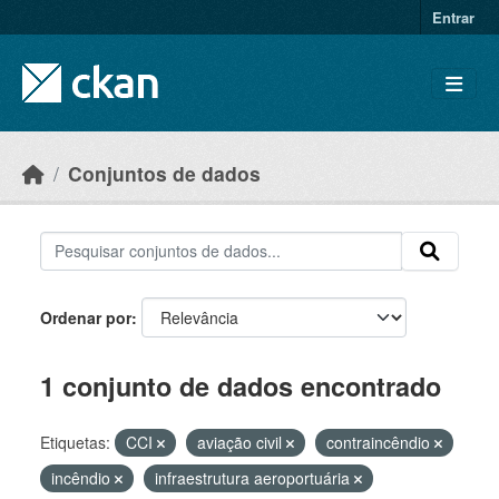
Skip to main content
Entrar
Conjuntos de dados
Ordenar por
1 conjunto de dados encontrado
Etiquetas:
CCI
aviação civil
contraincêndio
incêndio
infraestrutura aeroportuária