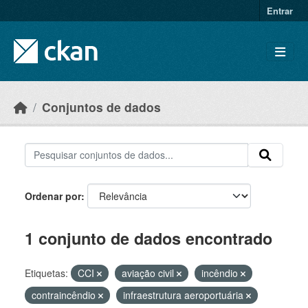
Skip to main content
Entrar
Conjuntos de dados
Ordenar por
1 conjunto de dados encontrado
Etiquetas:
CCI
aviação civil
incêndio
contraincêndio
infraestrutura aeroportuária