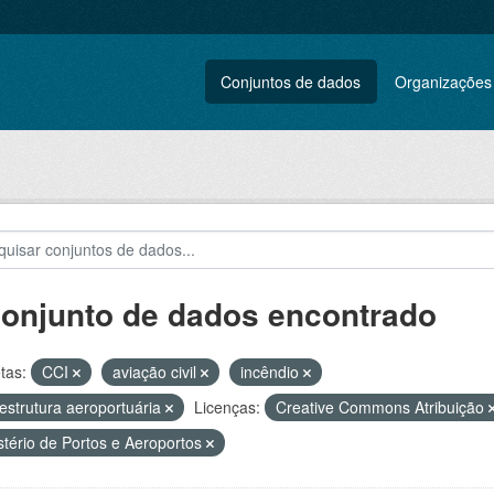
Conjuntos de dados
Organizações
conjunto de dados encontrado
tas:
CCI
aviação civil
incêndio
aestrutura aeroportuária
Licenças:
Creative Commons Atribuição
stério de Portos e Aeroportos