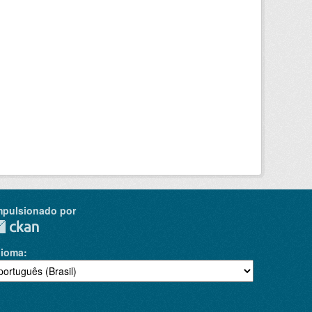
mpulsionado por
dioma