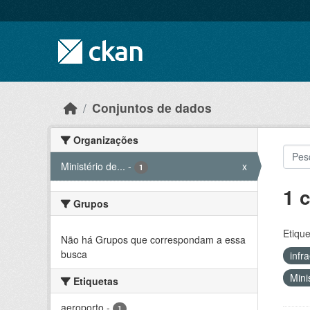
Skip to main content
Conjuntos de dados
Organizações
Ministério de...
-
x
1
1 
Grupos
Etique
Não há Grupos que correspondam a essa
busca
infr
Mini
Etiquetas
aeroporto
-
1