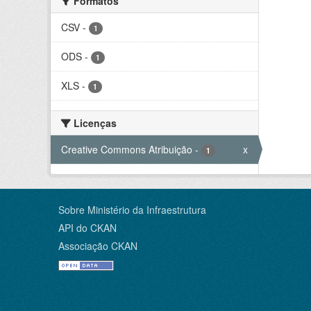
Formatos
CSV
-
1
ODS
-
1
XLS
-
1
Licenças
Creative Commons Atribuição
-
x
1
Sobre Ministério da Infraestrutura
API do CKAN
Associação CKAN