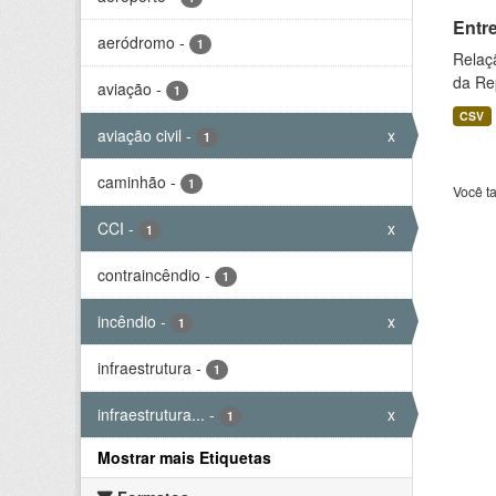
Entr
aeródromo
-
1
Relaç
da Rep
aviação
-
1
CSV
aviação civil
-
x
1
caminhão
-
1
Você t
CCI
-
x
1
contraincêndio
-
1
incêndio
-
x
1
infraestrutura
-
1
infraestrutura...
-
x
1
Mostrar mais Etiquetas