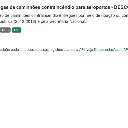
egas de caminhões contraincêndio para aeroportos - DE
ão de caminhões contraincêndio entregues por meio de doação ou convê
ública (2012-2016) e pela Secretaria Nacional...
ODS
XLS
ambém pode ter acesso a esses registros usando a
API
(veja
Documentação da AP