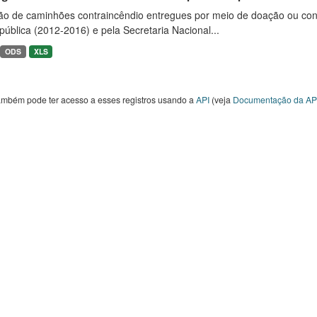
ão de caminhões contraincêndio entregues por meio de doação ou convê
ública (2012-2016) e pela Secretaria Nacional...
ODS
XLS
ambém pode ter acesso a esses registros usando a
API
(veja
Documentação da AP