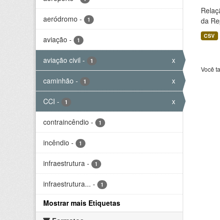
Relaç
aeródromo
-
1
da Rep
CSV
aviação
-
1
aviação civil
-
x
1
Você t
caminhão
-
x
1
CCI
-
x
1
contraincêndio
-
1
incêndio
-
1
infraestrutura
-
1
infraestrutura...
-
1
Mostrar mais Etiquetas