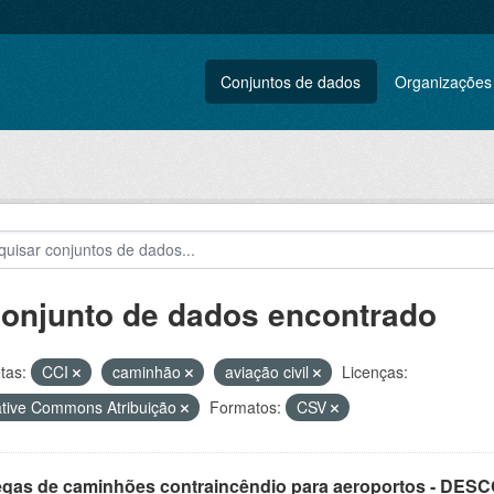
Conjuntos de dados
Organizações
conjunto de dados encontrado
tas:
CCI
caminhão
aviação civil
Licenças:
tive Commons Atribuição
Formatos:
CSV
egas de caminhões contraincêndio para aeroportos - DE