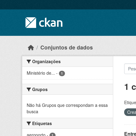
Skip to main content
Conjuntos de dados
Organizações
Ministério de...
-
1
1 
Grupos
Etique
Não há Grupos que correspondam a essa
busca
Crea
Etiquetas
Entr
aeroporto
-
1