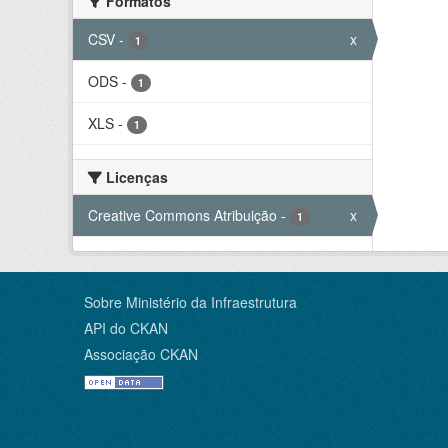
Formatos
CSV
-
x
1
ODS
-
1
XLS
-
1
Licenças
Creative Commons Atribuição
-
x
1
Sobre Ministério da Infraestrutura
API do CKAN
Associação CKAN