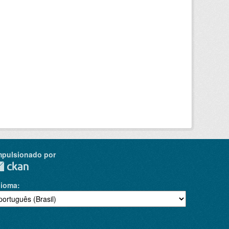
mpulsionado por
dioma