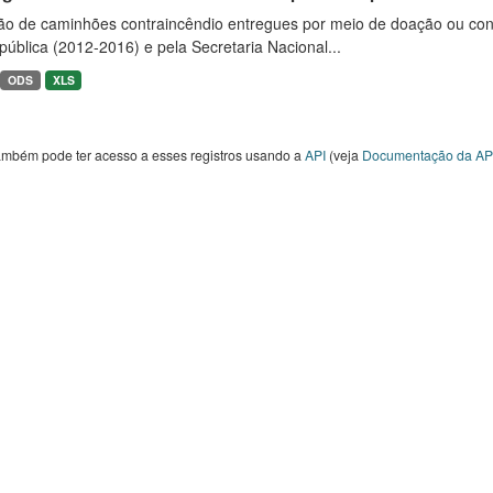
ão de caminhões contraincêndio entregues por meio de doação ou convê
ública (2012-2016) e pela Secretaria Nacional...
ODS
XLS
ambém pode ter acesso a esses registros usando a
API
(veja
Documentação da AP