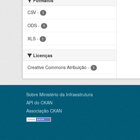
Formatos
CSV
-
1
ODS
-
1
XLS
-
1
Licenças
Creative Commons Atribuição
-
1
Sobre Ministério da Infraestrutura
API do CKAN
Associação CKAN