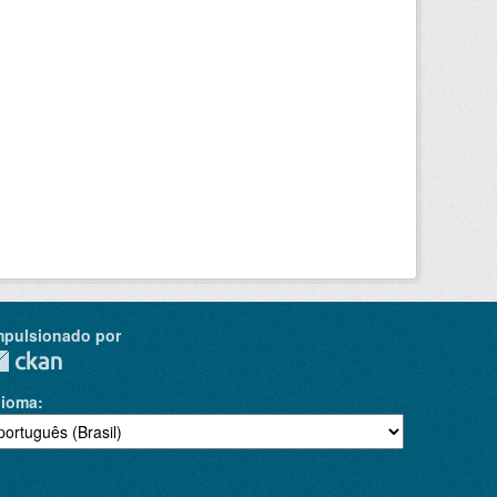
mpulsionado por
dioma