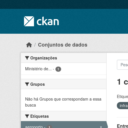
Skip to main content
Conjuntos de dados
Organizações
Ministério de...
-
1
1 
Grupos
Etique
Não há Grupos que correspondam a essa
busca
infr
Etiquetas
Entr
aeroporto
-
x
1