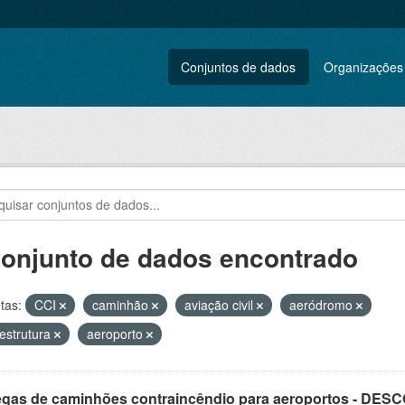
Conjuntos de dados
Organizações
conjunto de dados encontrado
tas:
CCI
caminhão
aviação civil
aeródromo
aestrutura
aeroporto
egas de caminhões contraincêndio para aeroportos - DE