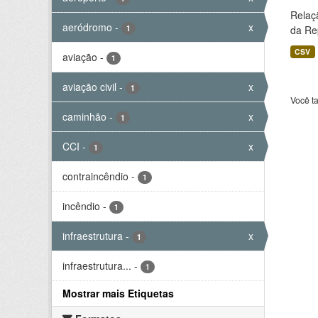
Relaç
aeródromo
-
x
1
da Rep
CSV
aviação
-
1
aviação civil
-
x
1
Você t
caminhão
-
x
1
CCI
-
x
1
contraincêndio
-
1
incêndio
-
1
infraestrutura
-
x
1
infraestrutura...
-
1
Mostrar mais Etiquetas