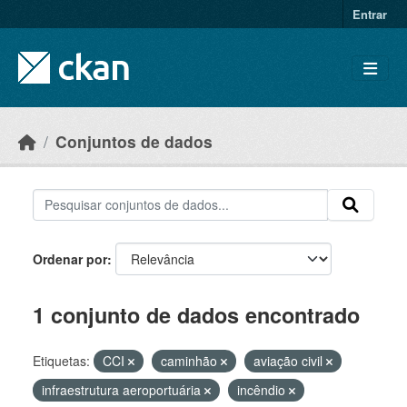
Skip to main content
Entrar
Conjuntos de dados
Ordenar por
1 conjunto de dados encontrado
Etiquetas:
CCI
caminhão
aviação civil
infraestrutura aeroportuária
incêndio