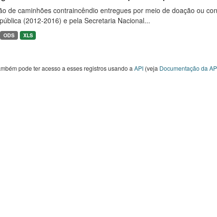
ão de caminhões contraincêndio entregues por meio de doação ou convê
ública (2012-2016) e pela Secretaria Nacional...
ODS
XLS
ambém pode ter acesso a esses registros usando a
API
(veja
Documentação da AP