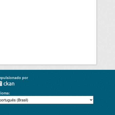
mpulsionado por
dioma