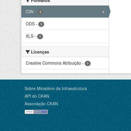
Formatos
CSV
-
x
1
ODS
-
1
XLS
-
1
Licenças
Creative Commons Atribuição
-
1
Sobre Ministério da Infraestrutura
API do CKAN
Associação CKAN