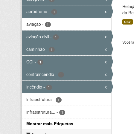
Relaç
aeródromo
-
x
1
da Rep
CSV
aviação
-
1
aviação civil
-
x
1
Você t
caminhão
-
x
1
CCI
-
x
1
contraincêndio
-
x
1
incêndio
-
x
1
infraestrutura
-
1
infraestrutura...
-
1
Mostrar mais Etiquetas