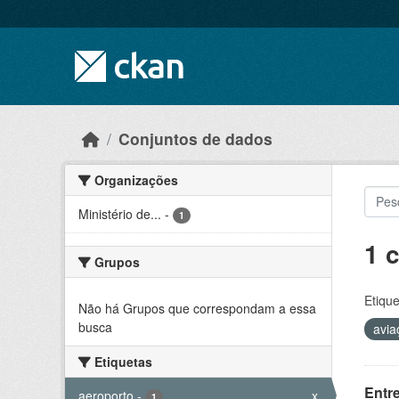
Skip to main content
Conjuntos de dados
Organizações
Ministério de...
-
1
1 
Grupos
Etique
Não há Grupos que correspondam a essa
busca
avia
Etiquetas
Entr
aeroporto
-
x
1