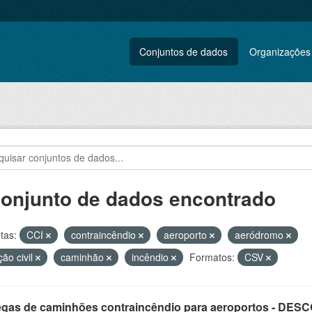
Conjuntos de dados
Organizações
conjunto de dados encontrado
tas:
CCI
contraincêndio
aeroporto
aeródromo
ção civil
caminhão
incêndio
Formatos:
CSV
egas de caminhões contraincêndio para aeroportos - DE