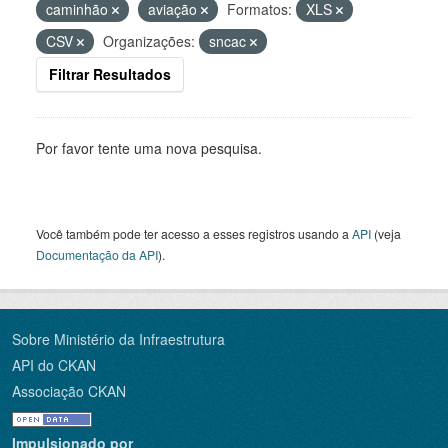
caminhão
aviação
Formatos:
XLS
CSV
Organizações:
sncac
Filtrar Resultados
Por favor tente uma nova pesquisa.
Você também pode ter acesso a esses registros usando a
API
(veja
Documentação da API
).
Sobre Ministério da Infraestrutura
API do CKAN
Associação CKAN
Impulsionado por