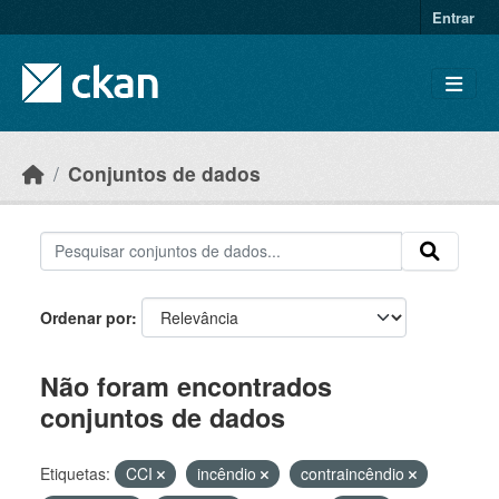
Skip to main content
Entrar
Conjuntos de dados
Ordenar por
Não foram encontrados
conjuntos de dados
Etiquetas:
CCI
incêndio
contraincêndio