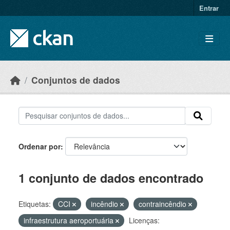
Skip to main content
Entrar
Conjuntos de dados
Ordenar por
1 conjunto de dados encontrado
Etiquetas:
CCI
incêndio
contraincêndio
infraestrutura aeroportuária
Licenças: