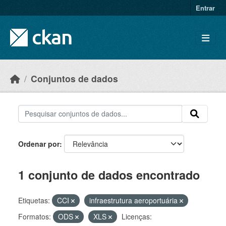
Skip to main content
Entrar
Conjuntos de dados
Ordenar por
1 conjunto de dados encontrado
Etiquetas:
CCI
infraestrutura aeroportuária
Formatos:
ODS
XLS
Licenças: