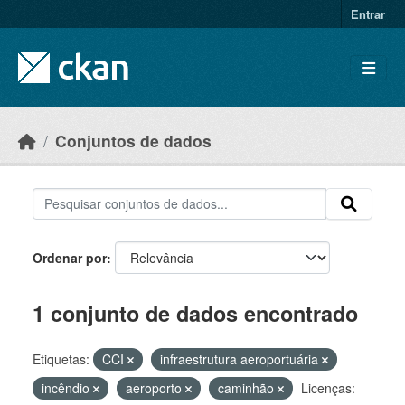
Skip to main content
Entrar
Conjuntos de dados
Ordenar por
1 conjunto de dados encontrado
Etiquetas:
CCI
infraestrutura aeroportuária
incêndio
aeroporto
caminhão
Licenças: