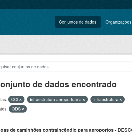
Conjuntos de dados
Organizações
conjunto de dados encontrado
tas:
CCI
infraestrutura aeroportuária
infraestrutura
tos:
ODS
egas de caminhões contraincêndio para aeroportos - DE