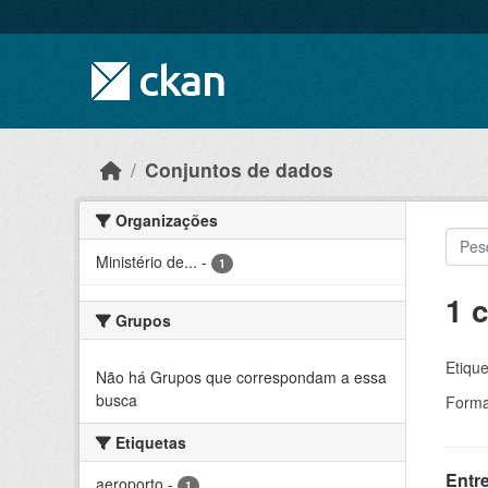
Skip to main content
Conjuntos de dados
Organizações
Ministério de...
-
1
1 
Grupos
Etique
Não há Grupos que correspondam a essa
busca
Forma
Etiquetas
Entr
aeroporto
-
1