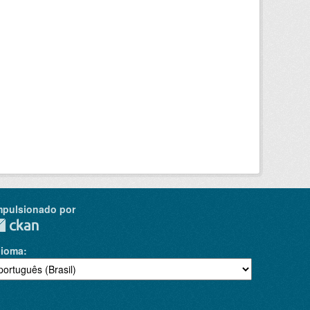
mpulsionado por
dioma