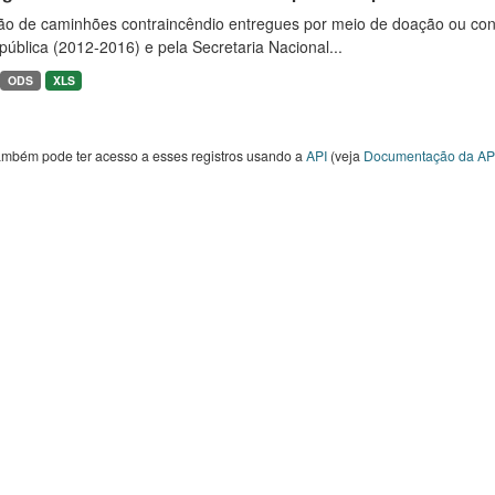
ão de caminhões contraincêndio entregues por meio de doação ou convê
ública (2012-2016) e pela Secretaria Nacional...
ODS
XLS
ambém pode ter acesso a esses registros usando a
API
(veja
Documentação da AP