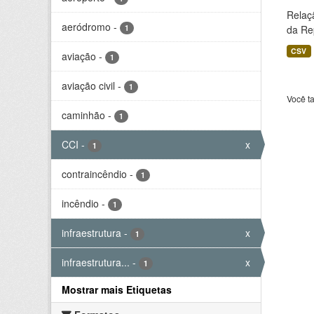
Relaç
aeródromo
-
1
da Rep
CSV
aviação
-
1
aviação civil
-
1
Você t
caminhão
-
1
CCI
-
x
1
contraincêndio
-
1
incêndio
-
1
infraestrutura
-
x
1
infraestrutura...
-
x
1
Mostrar mais Etiquetas