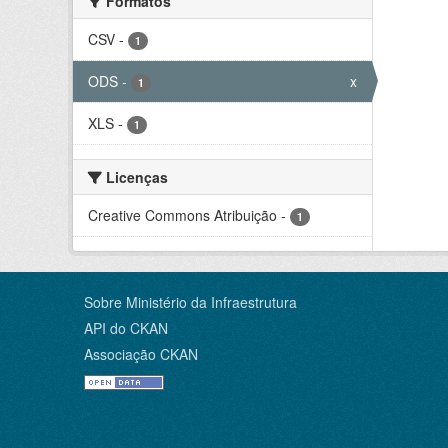
Formatos
CSV
-
1
ODS
-
x
1
XLS
-
1
Licenças
Creative Commons Atribuição
-
1
Sobre Ministério da Infraestrutura
API do CKAN
Associação CKAN