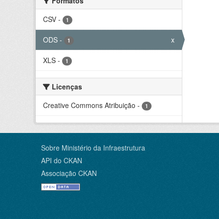
Formatos
CSV
-
1
ODS
-
x
1
XLS
-
1
Licenças
Creative Commons Atribuição
-
1
Sobre Ministério da Infraestrutura
API do CKAN
Associação CKAN