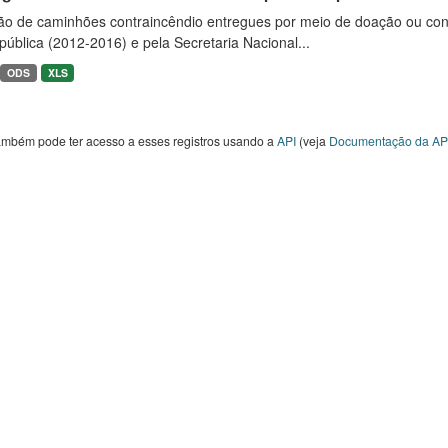
ão de caminhões contraincêndio entregues por meio de doação ou convê
ública (2012-2016) e pela Secretaria Nacional...
ODS
XLS
ambém pode ter acesso a esses registros usando a
API
(veja
Documentação da AP