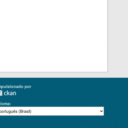
mpulsionado por
dioma