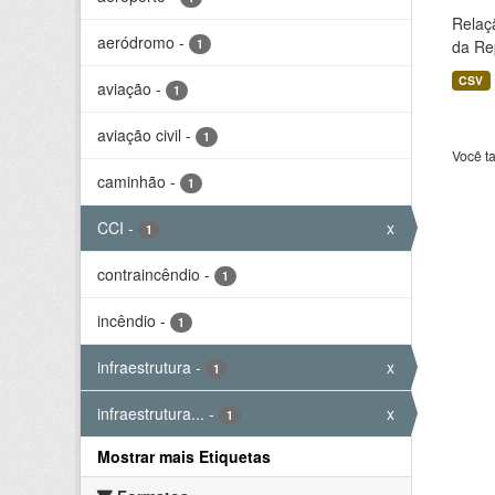
Relaç
aeródromo
-
1
da Rep
CSV
aviação
-
1
aviação civil
-
1
Você t
caminhão
-
1
CCI
-
x
1
contraincêndio
-
1
incêndio
-
1
infraestrutura
-
x
1
infraestrutura...
-
x
1
Mostrar mais Etiquetas