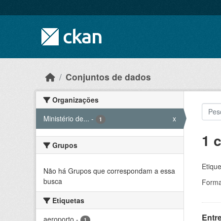
Skip to main content
Conjuntos de dados
Organizações
Ministério de...
-
x
1
1 
Grupos
Etique
Não há Grupos que correspondam a essa
busca
Forma
Etiquetas
Entr
aeroporto
-
1