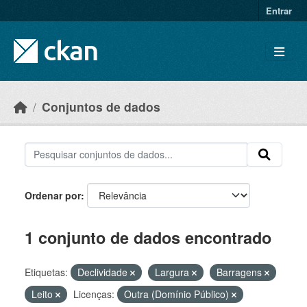
Skip to main content
Entrar
Conjuntos de dados
Ordenar por
1 conjunto de dados encontrado
Etiquetas:
Declividade
Largura
Barragens
Leito
Licenças:
Outra (Domínio Público)