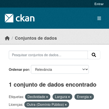
Skip to main content
Entrar
Conjuntos de dados
Ordenar por
1 conjunto de dados encontrado
Etiquetas:
Declividade
Largura
Energia
Licenças:
Outra (Domínio Público)