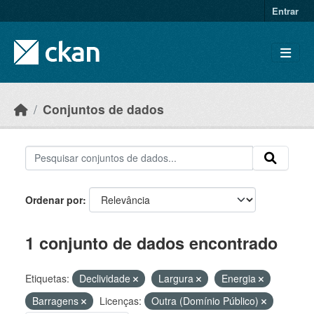
Skip to main content
Entrar
Conjuntos de dados
Ordenar por
1 conjunto de dados encontrado
Etiquetas:
Declividade
Largura
Energia
Barragens
Licenças:
Outra (Domínio Público)