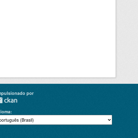
mpulsionado por
dioma