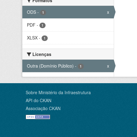
Formatos
ODS
-
x
1
PDF
-
1
XLSX
-
1
Licenças
Outra (Domínio Público)
-
x
1
Sobre Ministério da Infraestrutura
API do CKAN
Associação CKAN