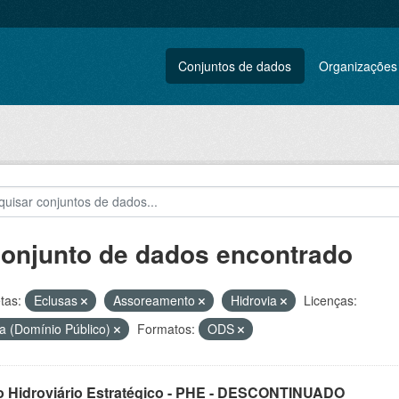
Conjuntos de dados
Organizações
conjunto de dados encontrado
tas:
Eclusas
Assoreamento
Hidrovia
Licenças:
a (Domínio Público)
Formatos:
ODS
o Hidroviário Estratégico - PHE - DESCONTINUADO