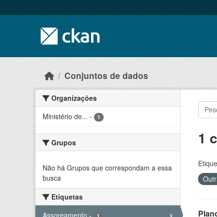
Skip to main content
Conjuntos de dados
Organizações
Ministério de...
-
1
1 
Grupos
Etique
Não há Grupos que correspondam a essa
busca
Outr
Etiquetas
Plan
Assoreamento
-
x
1