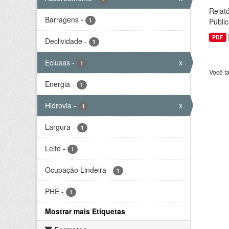
Relató
Barragens
-
1
Públic
PDF
Declividade
-
1
Eclusas
-
x
1
Você t
Energia
-
1
Hidrovia
-
x
1
Largura
-
1
Leito
-
1
Ocupação Lindeira
-
1
PHE
-
1
Mostrar mais Etiquetas