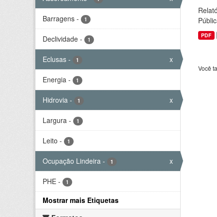
Relató
Barragens
-
1
Públic
PDF
Declividade
-
1
Eclusas
-
x
1
Você t
Energia
-
1
Hidrovia
-
x
1
Largura
-
1
Leito
-
1
Ocupação Lindeira
-
x
1
PHE
-
1
Mostrar mais Etiquetas