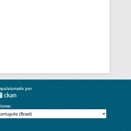
mpulsionado por
dioma