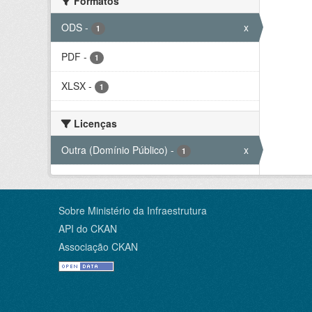
Formatos
ODS
-
x
1
PDF
-
1
XLSX
-
1
Licenças
Outra (Domínio Público)
-
x
1
Sobre Ministério da Infraestrutura
API do CKAN
Associação CKAN