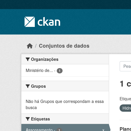
Skip to main content
Conjuntos de dados
Organizações
Ministério de...
-
1
1 
Grupos
Etique
Não há Grupos que correspondam a essa
busca
Hidr
Etiquetas
Plan
Assoreamento
-
x
1