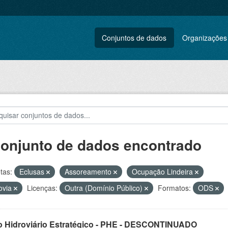
Conjuntos de dados
Organizações
conjunto de dados encontrado
tas:
Eclusas
Assoreamento
Ocupação Lindeira
ovia
Licenças:
Outra (Domínio Público)
Formatos:
ODS
o Hidroviário Estratégico - PHE - DESCONTINUADO