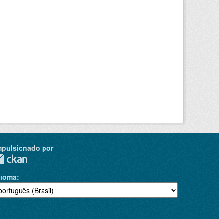
mpulsionado por
dioma