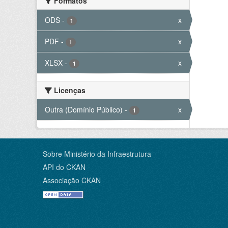
Formatos
ODS
-
x
1
PDF
-
x
1
XLSX
-
x
1
Licenças
Outra (Domínio Público)
-
x
1
Sobre Ministério da Infraestrutura
API do CKAN
Associação CKAN