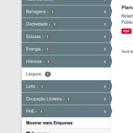
Plan
Barragens
-
x
1
Relató
Públic
Declividade
-
x
1
PDF
Eclusas
-
x
1
Energia
-
x
1
Você t
Hidrovia
-
x
1
Largura
-
1
Leito
-
x
1
Ocupação Lindeira
-
x
1
PHE
-
x
1
Mostrar mais Etiquetas