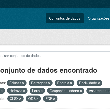
Conjuntos de dados
Organizações
conjunto de dados encontrado
tas:
Eclusas
Barragens
Energia
Declividade
E
Hidrovia
Leito
Ocupação Lindeira
Assoreamen
tos:
XLSX
ODS
PDF