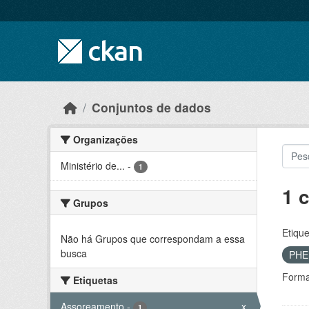
Skip to main content
Conjuntos de dados
Organizações
Ministério de...
-
1
1 
Grupos
Etique
Não há Grupos que correspondam a essa
busca
PH
Forma
Etiquetas
Assoreamento
-
x
1