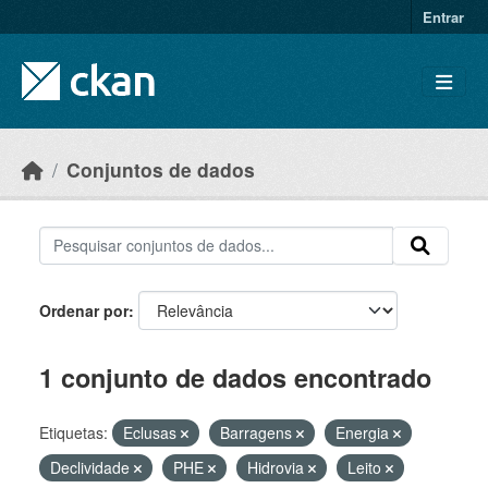
Skip to main content
Entrar
Conjuntos de dados
Ordenar por
1 conjunto de dados encontrado
Etiquetas:
Eclusas
Barragens
Energia
Declividade
PHE
Hidrovia
Leito