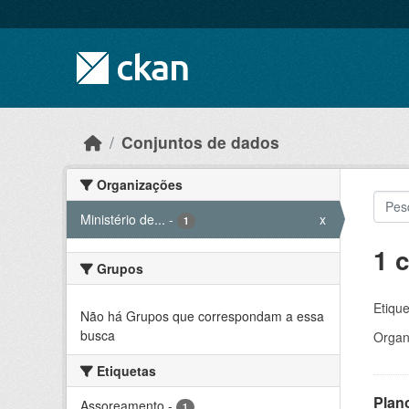
Skip to main content
Conjuntos de dados
Organizações
Ministério de...
-
x
1
1 
Grupos
Etique
Não há Grupos que correspondam a essa
busca
Organ
Etiquetas
Plan
Assoreamento
-
1