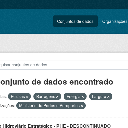
Conjuntos de dados
Organizações
conjunto de dados encontrado
tas:
Eclusas
Barragens
Energia
Largura
izações:
Ministério de Portos e Aeroportos
o Hidroviário Estratégico - PHE - DESCONTINUADO