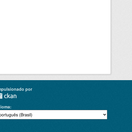
mpulsionado por
dioma