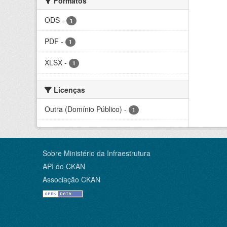
Formatos
ODS
-
1
PDF
-
1
XLSX
-
1
Licenças
Outra (Domínio Público)
-
1
Sobre Ministério da Infraestrutura
API do CKAN
Associação CKAN