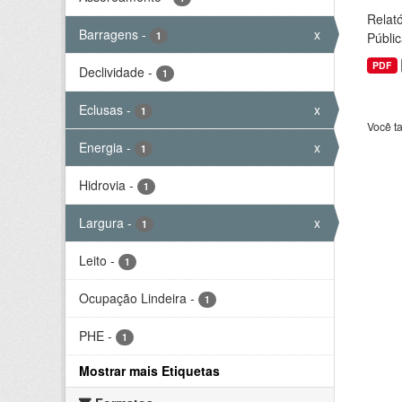
Relató
Barragens
-
x
1
Públic
PDF
Declividade
-
1
Eclusas
-
x
1
Você t
Energia
-
x
1
Hidrovia
-
1
Largura
-
x
1
Leito
-
1
Ocupação Lindeira
-
1
PHE
-
1
Mostrar mais Etiquetas