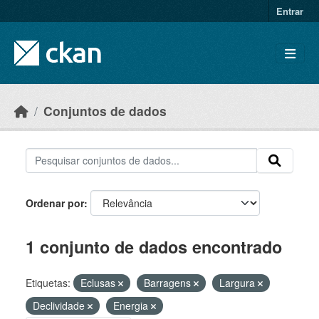
Skip to main content
Entrar
Conjuntos de dados
Ordenar por
1 conjunto de dados encontrado
Etiquetas:
Eclusas
Barragens
Largura
Declividade
Energia