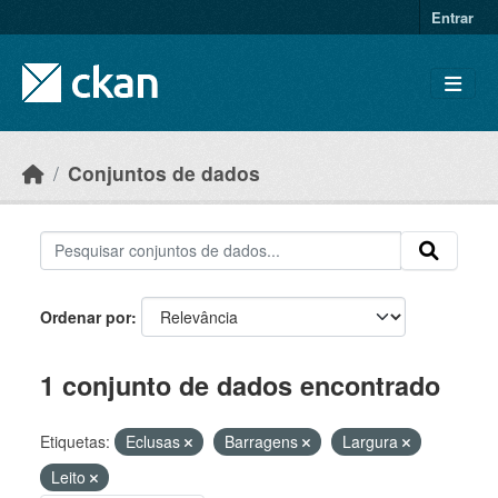
Skip to main content
Entrar
Conjuntos de dados
Ordenar por
1 conjunto de dados encontrado
Etiquetas:
Eclusas
Barragens
Largura
Leito