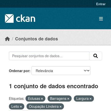
Skip to main content
Entrar
Conjuntos de dados
Ordenar por
1 conjunto de dados encontrado
Etiquetas:
Eclusas
Barragens
Largura
Leito
Ocupação Lindeira