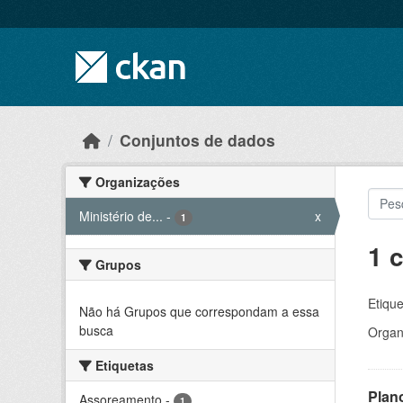
Skip to main content
Conjuntos de dados
Organizações
Ministério de...
-
x
1
1 
Grupos
Etique
Não há Grupos que correspondam a essa
busca
Organ
Etiquetas
Plan
Assoreamento
-
1