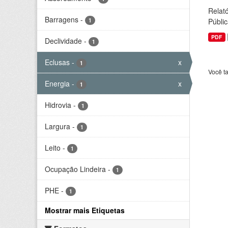
Relató
Barragens
-
1
Públic
PDF
Declividade
-
1
Eclusas
-
x
1
Você t
Energia
-
x
1
Hidrovia
-
1
Largura
-
1
Leito
-
1
Ocupação Lindeira
-
1
PHE
-
1
Mostrar mais Etiquetas