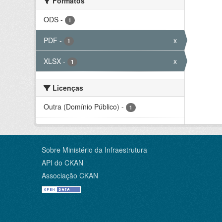
Formatos
ODS
-
1
PDF
-
x
1
XLSX
-
x
1
Licenças
Outra (Domínio Público)
-
1
Sobre Ministério da Infraestrutura
API do CKAN
Associação CKAN