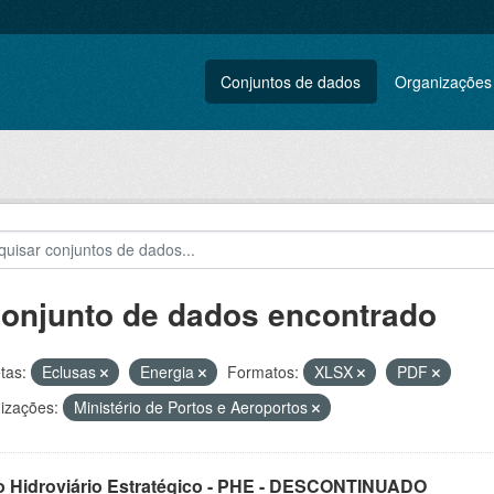
Conjuntos de dados
Organizações
conjunto de dados encontrado
tas:
Eclusas
Energia
Formatos:
XLSX
PDF
izações:
Ministério de Portos e Aeroportos
o Hidroviário Estratégico - PHE - DESCONTINUADO