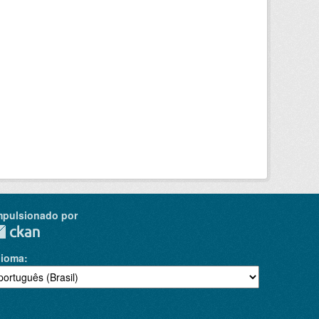
mpulsionado por
dioma