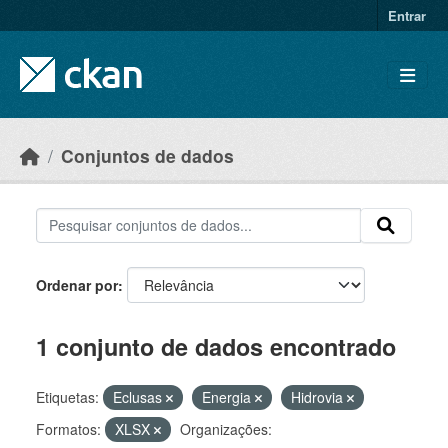
Skip to main content
Entrar
Conjuntos de dados
Ordenar por
1 conjunto de dados encontrado
Etiquetas:
Eclusas
Energia
Hidrovia
Formatos:
XLSX
Organizações: