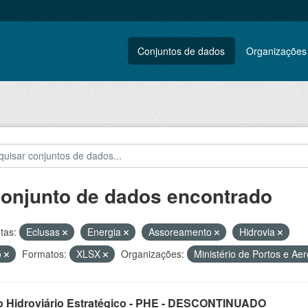
Conjuntos de dados
Organizações
conjunto de dados encontrado
tas:
Eclusas
Energia
Assoreamento
Hidrovia
o
Formatos:
XLSX
Organizações:
Ministério de Portos e Ae
o Hidroviário Estratégico - PHE - DESCONTINUADO