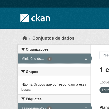
Skip to main content
Conjuntos de dados
Organizações
Ministério de...
-
x
1
1 
Grupos
Etique
Não há Grupos que correspondam a essa
busca
Leit
Etiquetas
Plan
Assoreamento
-
x
1