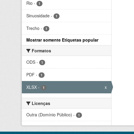
Rio
-
1
Sinuosidade
-
1
Trecho
-
1
Mostrar somente Etiquetas popular
Formatos
ODS
-
1
PDF
-
1
XLSX
-
x
1
Licenças
Outra (Domínio Público)
-
1