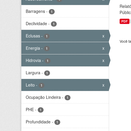
Relató
Barragens
-
1
Públic
PDF
Declividade
-
1
Eclusas
-
x
1
Você t
Energia
-
x
1
Hidrovia
-
x
1
Largura
-
1
Leito
-
x
1
Ocupação Lindeira
-
1
PHE
-
1
Profundidade
-
1