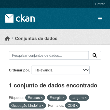
Skip to main content
Entrar
Conjuntos de dados
Ordenar por
1 conjunto de dados encontrado
Etiquetas:
Eclusas
Energia
Largura
Ocupação Lindeira
Formatos:
ODS