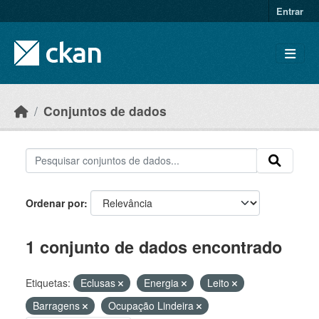
Skip to main content
Entrar
Conjuntos de dados
Ordenar por
1 conjunto de dados encontrado
Etiquetas:
Eclusas
Energia
Leito
Barragens
Ocupação Lindeira