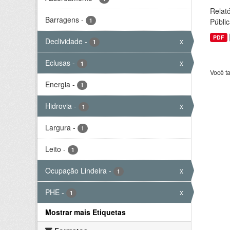
Relató
Barragens
-
1
Públic
PDF
Declividade
-
x
1
Eclusas
-
x
1
Você t
Energia
-
1
Hidrovia
-
x
1
Largura
-
1
Leito
-
1
Ocupação Lindeira
-
x
1
PHE
-
x
1
Mostrar mais Etiquetas