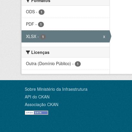
Formatos
ODS
-
1
PDF
-
1
XLSX
-
x
1
Licenças
Outra (Domínio Público)
-
1
Sobre Ministério da Infraestrutura
API do CKAN
Associação CKAN