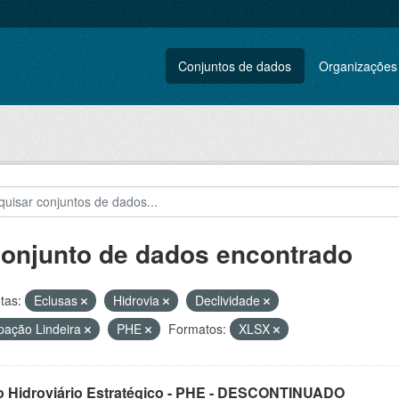
Conjuntos de dados
Organizações
conjunto de dados encontrado
tas:
Eclusas
Hidrovia
Declividade
ação Lindeira
PHE
Formatos:
XLSX
o Hidroviário Estratégico - PHE - DESCONTINUADO