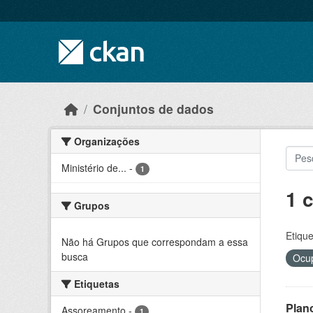
Skip to main content
Conjuntos de dados
Organizações
Ministério de...
-
1
1 
Grupos
Etique
Não há Grupos que correspondam a essa
busca
Ocup
Etiquetas
Plan
Assoreamento
-
1