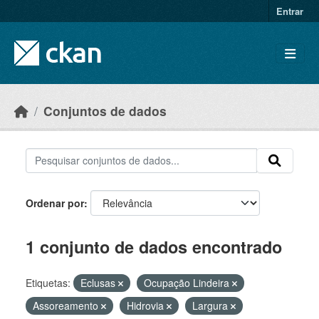
Skip to main content
Entrar
Conjuntos de dados
Ordenar por
1 conjunto de dados encontrado
Etiquetas:
Eclusas
Ocupação Lindeira
Assoreamento
Hidrovia
Largura