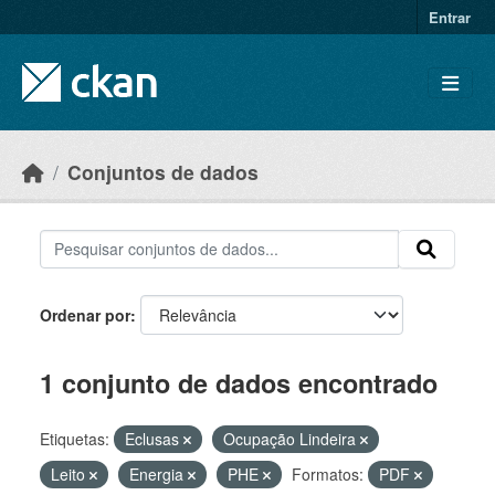
Skip to main content
Entrar
Conjuntos de dados
Ordenar por
1 conjunto de dados encontrado
Etiquetas:
Eclusas
Ocupação Lindeira
Leito
Energia
PHE
Formatos:
PDF