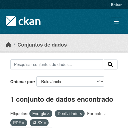
Skip to main content
Entrar
Conjuntos de dados
Ordenar por
1 conjunto de dados encontrado
Etiquetas:
Energia
Declividade
Formatos:
PDF
XLSX