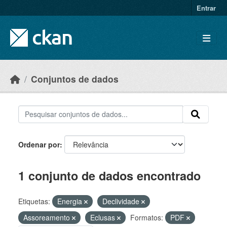
Skip to main content
Entrar
Conjuntos de dados
Ordenar por
1 conjunto de dados encontrado
Etiquetas:
Energia
Declividade
Assoreamento
Eclusas
Formatos:
PDF