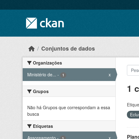
Skip to main content
Conjuntos de dados
Organizações
Ministério de...
-
x
1
1 
Grupos
Etique
Não há Grupos que correspondam a essa
busca
Ecl
Etiquetas
Plan
Assoreamento
-
x
1