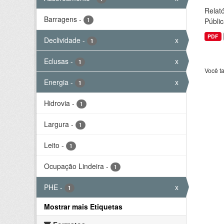
Relató
Barragens
-
1
Públic
PDF
Declividade
-
x
1
Eclusas
-
x
1
Você t
Energia
-
x
1
Hidrovia
-
1
Largura
-
1
Leito
-
1
Ocupação Lindeira
-
1
PHE
-
x
1
Mostrar mais Etiquetas