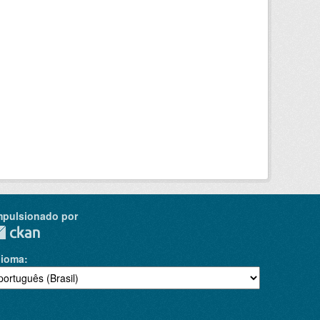
mpulsionado por
dioma