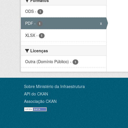
Formatos
ODS
-
1
PDF
-
x
1
XLSX
-
1
Licenças
Outra (Domínio Público)
-
1
Sobre Ministério da Infraestrutura
API do CKAN
Associação CKAN