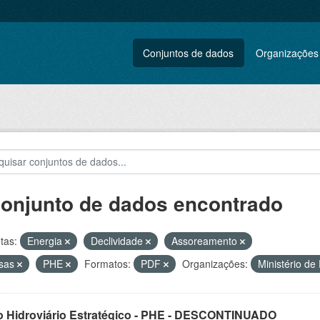
Conjuntos de dados
Organizações
conjunto de dados encontrado
tas:
Energia
Declividade
Assoreamento
usas
PHE
Formatos:
PDF
Organizações:
Ministério de
o Hidroviário Estratégico - PHE - DESCONTINUADO