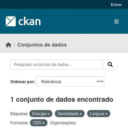
Skip to main content
Entrar
Conjuntos de dados
Ordenar por
1 conjunto de dados encontrado
Etiquetas:
Energia
Declividade
Largura
Formatos:
ODS
Organizações: