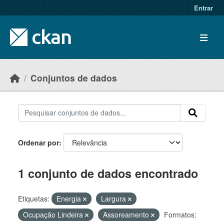
Skip to main content
Entrar
Conjuntos de dados
Ordenar por
1 conjunto de dados encontrado
Etiquetas:
Energia
Largura
Ocupação Lindeira
Assoreamento
Formatos: