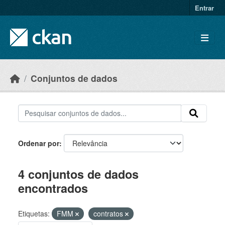
Skip to main content
Entrar
Conjuntos de dados
Ordenar por
4 conjuntos de dados
encontrados
Etiquetas:
FMM
contratos