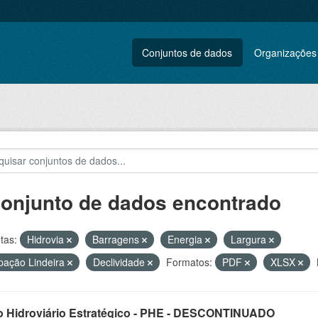
Conjuntos de dados
Organizações
conjunto de dados encontrado
tas:
Hidrovia
Barragens
Energia
Largura
ação Lindeira
Declividade
Formatos:
PDF
XLSX
o Hidroviário Estratégico - PHE - DESCONTINUADO