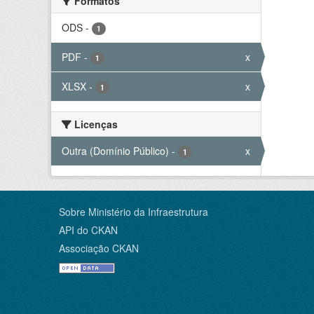
Formatos
ODS
-
1
PDF
-
x
1
XLSX
-
x
1
Licenças
Outra (Domínio Público)
-
x
1
Sobre Ministério da Infraestrutura
API do CKAN
Associação CKAN