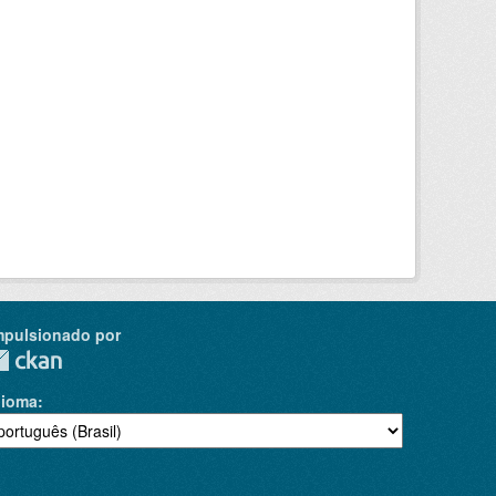
mpulsionado por
dioma