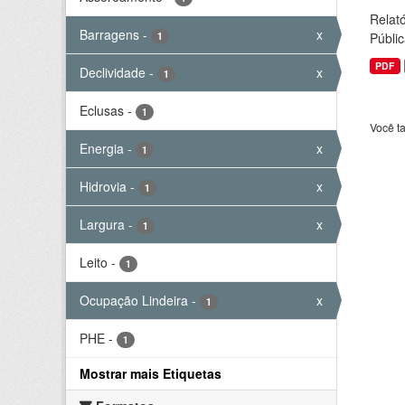
Relató
Barragens
-
x
1
Públic
PDF
Declividade
-
x
1
Eclusas
-
1
Você t
Energia
-
x
1
Hidrovia
-
x
1
Largura
-
x
1
Leito
-
1
Ocupação Lindeira
-
x
1
PHE
-
1
Mostrar mais Etiquetas