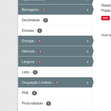
Relató
Barragens
-
x
1
Públic
PDF
Declividade
-
1
Eclusas
-
1
Você t
Energia
-
x
1
Hidrovia
-
x
1
Largura
-
x
1
Leito
-
1
Ocupação Lindeira
-
x
1
PHE
-
1
Profundidade
-
1