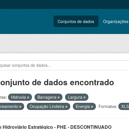
Conjuntos de dados
Organizações
conjunto de dados encontrado
tas:
Hidrovia
Barragens
Largura
oreamento
Ocupação Lindeira
Energia
Formatos:
XL
o Hidroviário Estratégico - PHE - DESCONTINUADO