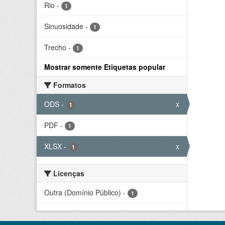
Rio
-
1
Sinuosidade
-
1
Trecho
-
1
Mostrar somente Etiquetas popular
Formatos
ODS
-
x
1
PDF
-
1
XLSX
-
x
1
Licenças
Outra (Domínio Público)
-
1