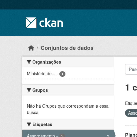
Skip to main content
Conjuntos de dados
Organizações
Ministério de...
-
1
1 
Grupos
Etique
Não há Grupos que correspondam a essa
busca
Ass
Etiquetas
Plan
Assoreamento
-
x
1