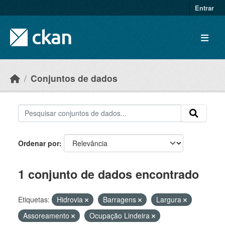
Skip to main content
Entrar
Conjuntos de dados
Ordenar por
1 conjunto de dados encontrado
Etiquetas:
Hidrovia
Barragens
Largura
Assoreamento
Ocupação Lindeira