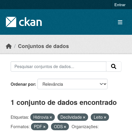
Skip to main content
Entrar
Conjuntos de dados
Ordenar por
1 conjunto de dados encontrado
Etiquetas:
Hidrovia
Declividade
Leito
Formatos:
PDF
ODS
Organizações: