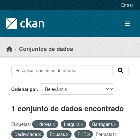
Skip to main content
Entrar
Conjuntos de dados
Ordenar por
1 conjunto de dados encontrado
Etiquetas:
Hidrovia
Largura
Barragens
Declividade
Eclusas
PHE
Formatos: