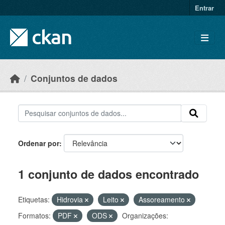
Skip to main content
Entrar
Conjuntos de dados
Ordenar por
1 conjunto de dados encontrado
Etiquetas:
Hidrovia
Leito
Assoreamento
Formatos:
PDF
ODS
Organizações: