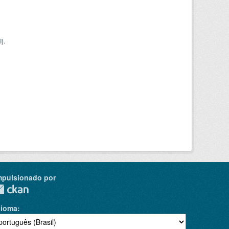
I
).
mpulsionado por
dioma