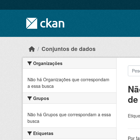
Skip to main content
Conjuntos de dados
Organizações
Não há Organizações que correspondam
Nã
a essa busca
de
Grupos
Não há Grupos que correspondam a essa
Etique
busca
Etiquetas
Por f