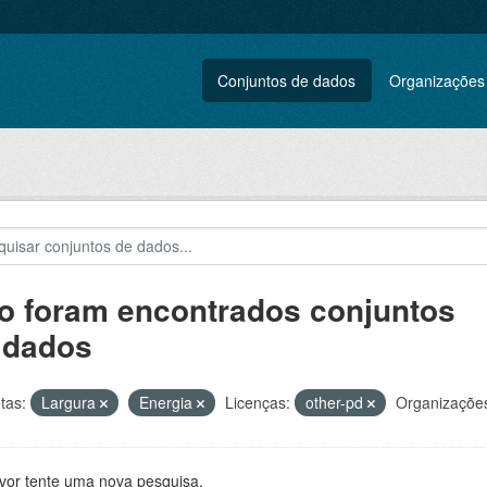
Conjuntos de dados
Organizações
o foram encontrados conjuntos
 dados
tas:
Largura
Energia
Licenças:
other-pd
Organizaçõe
avor tente uma nova pesquisa.