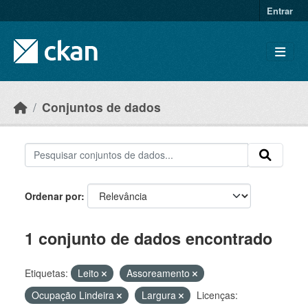
Skip to main content
Entrar
Conjuntos de dados
Ordenar por
1 conjunto de dados encontrado
Etiquetas:
Leito
Assoreamento
Ocupação Lindeira
Largura
Licenças: