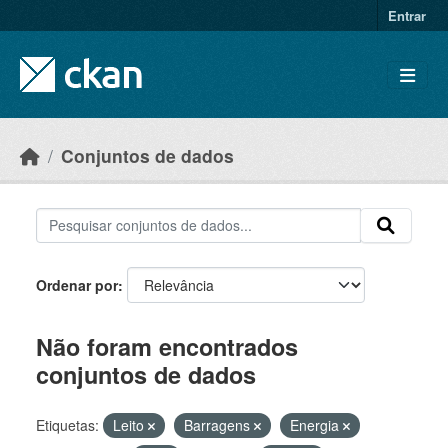
Skip to main content
Entrar
Conjuntos de dados
Ordenar por
Não foram encontrados
conjuntos de dados
Etiquetas:
Leito
Barragens
Energia