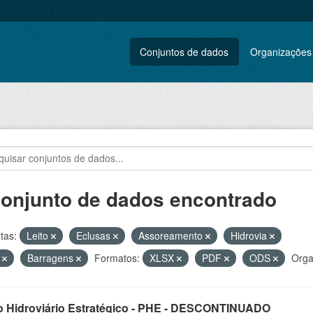
Conjuntos de dados
Organizações
conjunto de dados encontrado
tas:
Leito
Eclusas
Assoreamento
Hidrovia
E
Barragens
Formatos:
XLSX
PDF
ODS
Orga
o Hidroviário Estratégico - PHE - DESCONTINUADO