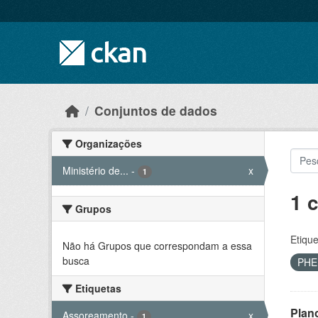
Skip to main content
Conjuntos de dados
Organizações
Ministério de...
-
x
1
1 
Grupos
Etique
Não há Grupos que correspondam a essa
busca
PH
Etiquetas
Plan
Assoreamento
-
x
1