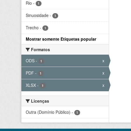
Rio
-
1
Sinuosidade
-
1
Trecho
-
1
Mostrar somente Etiquetas popular
Formatos
ODS
-
x
1
PDF
-
x
1
XLSX
-
x
1
Licenças
Outra (Domínio Público)
-
1