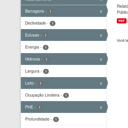
Relató
Barragens
-
x
1
Públic
PDF
Declividade
-
1
Eclusas
-
x
1
Você t
Energia
-
1
Hidrovia
-
x
1
Largura
-
1
Leito
-
x
1
Ocupação Lindeira
-
1
PHE
-
x
1
Profundidade
-
1