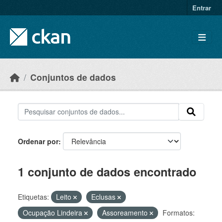
Skip to main content
Entrar
Conjuntos de dados
Ordenar por
1 conjunto de dados encontrado
Etiquetas:
Leito
Eclusas
Ocupação Lindeira
Assoreamento
Formatos: